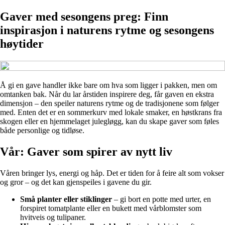
Gaver med sesongens preg: Finn
inspirasjon i naturens rytme og sesongens
høytider
Å gi en gave handler ikke bare om hva som ligger i pakken, men om
omtanken bak. Når du lar årstiden inspirere deg, får gaven en ekstra
dimensjon – den speiler naturens rytme og de tradisjonene som følger
med. Enten det er en sommerkurv med lokale smaker, en høstkrans fra
skogen eller en hjemmelaget julegløgg, kan du skape gaver som føles
både personlige og tidløse.
Vår: Gaver som spirer av nytt liv
Våren bringer lys, energi og håp. Det er tiden for å feire alt som vokser
og gror – og det kan gjenspeiles i gavene du gir.
Små planter eller stiklinger
– gi bort en potte med urter, en
forspiret tomatplante eller en bukett med vårblomster som
hvitveis og tulipaner.