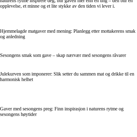
naturens rytme inspirere deg, blir gaven mer enn en ting – den blir en
opplevelse, et minne og et lite stykke av den tiden vi lever i.
Hjemmelagde matgaver med mening: Planlegg etter mottakerens smak
og anledning
Sesongens smak som gave – skap nærvær med sesongens råvarer
Julekurven som imponerer: Slik setter du sammen mat og drikke til en
harmonisk helhet
Gaver med sesongens preg: Finn inspirasjon i naturens rytme og
sesongens høytider