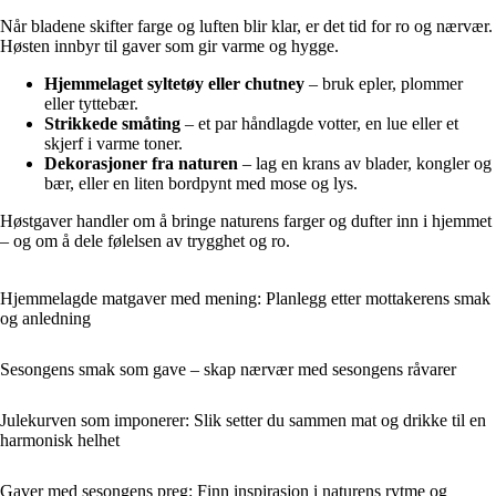
Når bladene skifter farge og luften blir klar, er det tid for ro og nærvær.
Høsten innbyr til gaver som gir varme og hygge.
Hjemmelaget syltetøy eller chutney
– bruk epler, plommer
eller tyttebær.
Strikkede småting
– et par håndlagde votter, en lue eller et
skjerf i varme toner.
Dekorasjoner fra naturen
– lag en krans av blader, kongler og
bær, eller en liten bordpynt med mose og lys.
Høstgaver handler om å bringe naturens farger og dufter inn i hjemmet
– og om å dele følelsen av trygghet og ro.
Hjemmelagde matgaver med mening: Planlegg etter mottakerens smak
og anledning
Sesongens smak som gave – skap nærvær med sesongens råvarer
Julekurven som imponerer: Slik setter du sammen mat og drikke til en
harmonisk helhet
Gaver med sesongens preg: Finn inspirasjon i naturens rytme og