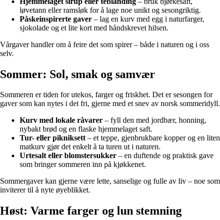
Hjemmelaget sirup eller teblanding
– bruk bjørkesaft,
løvetann eller ramsløk for å lage noe unikt og sesongriktig.
Påskeinspirerte gaver
– lag en kurv med egg i naturfarger,
sjokolade og et lite kort med håndskrevet hilsen.
Vårgaver handler om å feire det som spirer – både i naturen og i oss
selv.
Sommer: Sol, smak og samvær
Sommeren er tiden for utekos, farger og friskhet. Det er sesongen for
gaver som kan nytes i det fri, gjerne med et snev av norsk sommeridyll.
Kurv med lokale råvarer
– fyll den med jordbær, honning,
nybakt brød og en flaske hjemmelaget saft.
Tur- eller pikniksett
– et teppe, gjenbrukbare kopper og en liten
matkurv gjør det enkelt å ta turen ut i naturen.
Urtesalt eller blomstersukker
– en duftende og praktisk gave
som bringer sommeren inn på kjøkkenet.
Sommergaver kan gjerne være lette, sanselige og fulle av liv – noe som
inviterer til å nyte øyeblikket.
Høst: Varme farger og lun stemning