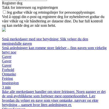
Registrer deg
Takk for interessen og registreringen
Jeg godtar vilkår og retningslinjer for personopplysninger.
Ved å oppgi din e-post og registrere deg for nyhetsbrevet godtar du
våre vilkår og vår håndtering av dataene dine. Du har full kontroll
og kan melde deg av når som helst.
Små merkedager med stor betydning: Slik velger du den
meningsfulle gaven
Små anledninger kan romme store følelser – finn gaven som virkelig
betyr noe
Gaver
Gaver
Gaver
Forhold
Omtanke
Feiring
Inspirasjon
3 min
Ikke alle merkedager handler om store feiringer. Noen ganger er det
de små øyeblikkene som fortjener mest oppmerksomhet. Lær
hvordan du velger en gave som viser omtanke, nærvær og ekte
betydning – uansett hvor liten anledningen er.