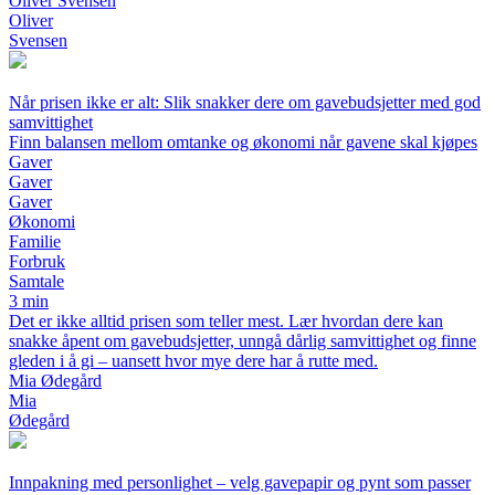
Oliver Svensen
Oliver
Svensen
Når prisen ikke er alt: Slik snakker dere om gavebudsjetter med god
samvittighet
Finn balansen mellom omtanke og økonomi når gavene skal kjøpes
Gaver
Gaver
Gaver
Økonomi
Familie
Forbruk
Samtale
3 min
Det er ikke alltid prisen som teller mest. Lær hvordan dere kan
snakke åpent om gavebudsjetter, unngå dårlig samvittighet og finne
gleden i å gi – uansett hvor mye dere har å rutte med.
Mia Ødegård
Mia
Ødegård
Innpakning med personlighet – velg gavepapir og pynt som passer