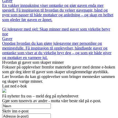
Gaver
En vakker innpakning viser omtanke og gjør gaven enda mer
spesiell. Få inspirasjon til hvordan du velger gavepapir, bånd og
pynt som passer til både mottaker og anledning – og skap en helhet
som gleder før gaven er åpnet.
Gi julegaver med sjel: Skap minner med gaver som virkelig betyr
noe
Gaver
Oppdag hvordan du kan gjøre julegavene mer personlige og
meningsfulle. Få inspirasjon til opplevelser, håndlagde gaver og
omtanke som viser at du virkelig bryr deg – og som gir både giver
og mottaker en varmere jul.
Hvordan gi gaver som skaper minner
Fokuser på opplevelser fremfor materielle gaver med denne e-boken
som gir deg ideer til gaver som skaper uforglemmelige øyeblikk.
Lær hvordan du kan gi opplevelser som bringer mennesker sammen
og skaper varige minner.
Last ned e-bok
Få nyheter fra oss – meld deg på nyhetsbrevet
Gjør som tusenvis av andre - motta våre beste råd på e-post.
Skriv inn e-post