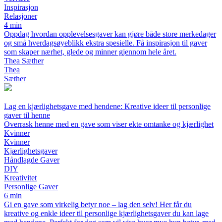
Inspirasjon
Relasjoner
4 min
Oppdag hvordan opplevelsesgaver kan gjøre både store merkedager
og små hverdagsøyeblikk ekstra spesielle. Få inspirasjon til gaver
som skaper nærhet, glede og minner gjennom hele året.
Thea Sæther
Thea
Sæther
Lag en kjærlighetsgave med hendene: Kreative ideer til personlige
gaver til henne
Overrask henne med en gave som viser ekte omtanke og kjærlighet
Kvinner
Kvinner
Kjærlighetsgaver
Håndlagde Gaver
DIY
Kreativitet
Personlige Gaver
6 min
Gi en gave som virkelig betyr noe – lag den selv! Her får du
kreative og enkle ideer til personlige kjærlighetsgaver du kan lage