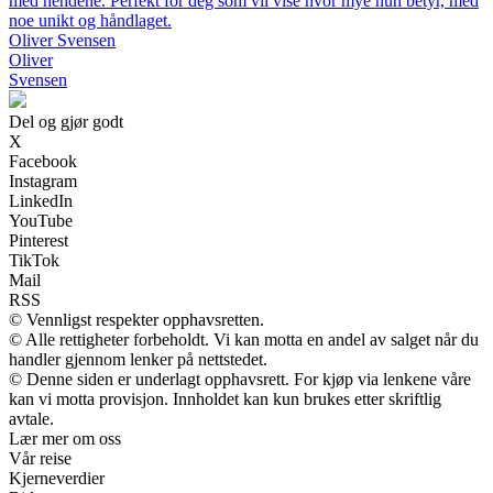
med hendene. Perfekt for deg som vil vise hvor mye hun betyr, med
noe unikt og håndlaget.
Oliver Svensen
Oliver
Svensen
Del og gjør godt
X
Facebook
Instagram
LinkedIn
YouTube
Pinterest
TikTok
Mail
RSS
© Vennligst respekter opphavsretten.
© Alle rettigheter forbeholdt. Vi kan motta en andel av salget når du
handler gjennom lenker på nettstedet.
© Denne siden er underlagt opphavsrett. For kjøp via lenkene våre
kan vi motta provisjon. Innholdet kan kun brukes etter skriftlig
avtale.
Lær mer om oss
Vår reise
Kjerneverdier