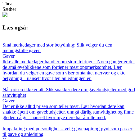
Thea
Sæther
Læs også:
Små merkedager med stor betydning: Slik velger du den
meningsfulle gaven
Gaver
Ikke alle merkedager handler om store feiringer. Noen ganger er det
de små øyeblikkene som fortjener mest oppmerksomhet. Lær
hvordan du velger en gave som viser omtanke, nærvær og ekte
betydning – uansett hvor liten anledningen er.
Når prisen ikke er alt: Slik snakker dere om gavebudsjetter med god
samvittighet
Gaver
Det er ikke alltid prisen som teller mest. Lær hvordan dere kan
snakke åpent om gavebudsjetter, unngå dårlig samvittighet og finne
gleden i å gi – uansett hvor mye dere har å rutte med.
Innpakning med personlighet – velg gavepapir og pynt som passer
til gave og anledning