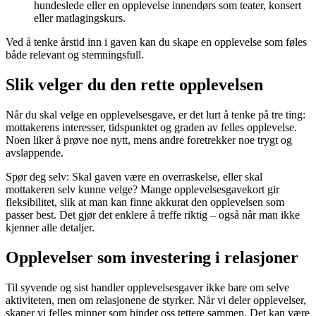
hundeslede eller en opplevelse innendørs som teater, konsert
eller matlagingskurs.
Ved å tenke årstid inn i gaven kan du skape en opplevelse som føles
både relevant og stemningsfull.
Slik velger du den rette opplevelsen
Når du skal velge en opplevelsesgave, er det lurt å tenke på tre ting:
mottakerens interesser, tidspunktet og graden av felles opplevelse.
Noen liker å prøve noe nytt, mens andre foretrekker noe trygt og
avslappende.
Spør deg selv: Skal gaven være en overraskelse, eller skal
mottakeren selv kunne velge? Mange opplevelsesgavekort gir
fleksibilitet, slik at man kan finne akkurat den opplevelsen som
passer best. Det gjør det enklere å treffe riktig – også når man ikke
kjenner alle detaljer.
Opplevelser som investering i relasjoner
Til syvende og sist handler opplevelsesgaver ikke bare om selve
aktiviteten, men om relasjonene de styrker. Når vi deler opplevelser,
skaper vi felles minner som binder oss tettere sammen. Det kan være