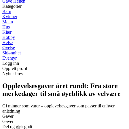
Gave Helten
Kategorier
Barn
Kvinner
Menn
Hus
Klær
Hobby
Helse
Øvelse
Skjønnhet
Eventyr
Logg inn
Opprett profil
Nyhetsbrev
Opplevelsesgaver året rundt: Fra store
merkedager til små øyeblikk av velvære
Gi minner som varer – opplevelsesgaver som passer til enhver
anledning
Gaver
Gaver
Del og gjør godt