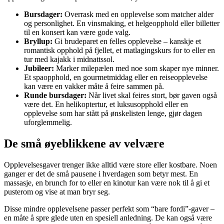
Bursdager:
Overrask med en opplevelse som matcher alder
og personlighet. En vinsmaking, et helgeopphold eller billetter
til en konsert kan være gode valg.
Bryllup:
Gi brudeparet en felles opplevelse – kanskje et
romantisk opphold på fjellet, et matlagingskurs for to eller en
tur med kajakk i midnattssol.
Jubileer:
Marker milepælen med noe som skaper nye minner.
Et spaopphold, en gourmetmiddag eller en reiseopplevelse
kan være en vakker måte å feire sammen på.
Runde bursdager:
Når livet skal feires stort, bør gaven også
være det. En helikoptertur, et luksusopphold eller en
opplevelse som har stått på ønskelisten lenge, gjør dagen
uforglemmelig.
De små øyeblikkene av velvære
Opplevelsesgaver trenger ikke alltid være store eller kostbare. Noen
ganger er det de små pausene i hverdagen som betyr mest. En
massasje, en brunch for to eller en kinotur kan være nok til å gi et
pusterom og vise at man bryr seg.
Disse mindre opplevelsene passer perfekt som “bare fordi”-gaver –
en måte å spre glede uten en spesiell anledning. De kan også være