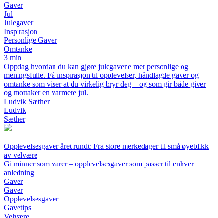
Gaver
Jul
Julegaver
Inspirasjon
Personlige Gaver
Omtanke
3 min
Oppdag hvordan du kan gjøre julegavene mer personlige og
meningsfulle. Få inspirasjon til opplevelser, håndlagde gaver og
omtanke som viser at du virkelig bryr deg – og som gir både giver
og mottaker en varmere jul.
Ludvik Sæther
Ludvik
Sæther
Opplevelsesgaver året rundt: Fra store merkedager til små øyeblikk
av velvære
Gi minner som varer – opplevelsesgaver som passer til enhver
anledning
Gaver
Gaver
Opplevelsesgaver
Gavetips
Velvære