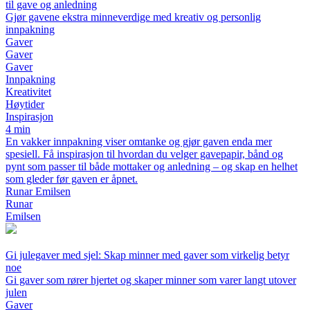
til gave og anledning
Gjør gavene ekstra minneverdige med kreativ og personlig
innpakning
Gaver
Gaver
Gaver
Innpakning
Kreativitet
Høytider
Inspirasjon
4 min
En vakker innpakning viser omtanke og gjør gaven enda mer
spesiell. Få inspirasjon til hvordan du velger gavepapir, bånd og
pynt som passer til både mottaker og anledning – og skap en helhet
som gleder før gaven er åpnet.
Runar Emilsen
Runar
Emilsen
Gi julegaver med sjel: Skap minner med gaver som virkelig betyr
noe
Gi gaver som rører hjertet og skaper minner som varer langt utover
julen
Gaver