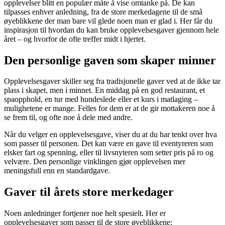
opplevelser blitt en populær måte å vise omtanke på. De kan
tilpasses enhver anledning, fra de store merkedagene til de små
øyeblikkene der man bare vil glede noen man er glad i. Her får du
inspirasjon til hvordan du kan bruke opplevelsesgaver gjennom hele
året – og hvorfor de ofte treffer midt i hjertet.
Den personlige gaven som skaper minner
Opplevelsesgaver skiller seg fra tradisjonelle gaver ved at de ikke tar
plass i skapet, men i minnet. En middag på en god restaurant, et
spaopphold, en tur med hundeslede eller et kurs i matlaging –
mulighetene er mange. Felles for dem er at de gir mottakeren noe å
se frem til, og ofte noe å dele med andre.
Når du velger en opplevelsesgave, viser du at du har tenkt over hva
som passer til personen. Det kan være en gave til eventyreren som
elsker fart og spenning, eller til livsnyteren som setter pris på ro og
velvære. Den personlige vinklingen gjør opplevelsen mer
meningsfull enn en standardgave.
Gaver til årets store merkedager
Noen anledninger fortjener noe helt spesielt. Her er
opplevelsesgaver som passer til de store øyeblikkene: