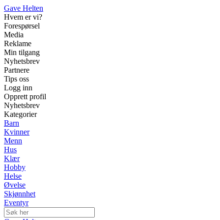
Gave Helten
Hvem er vi?
Forespørsel
Media
Reklame
Min tilgang
Nyhetsbrev
Partnere
Tips oss
Logg inn
Opprett profil
Nyhetsbrev
Kategorier
Barn
Kvinner
Menn
Hus
Klær
Hobby
Helse
Øvelse
Skjønnhet
Eventyr