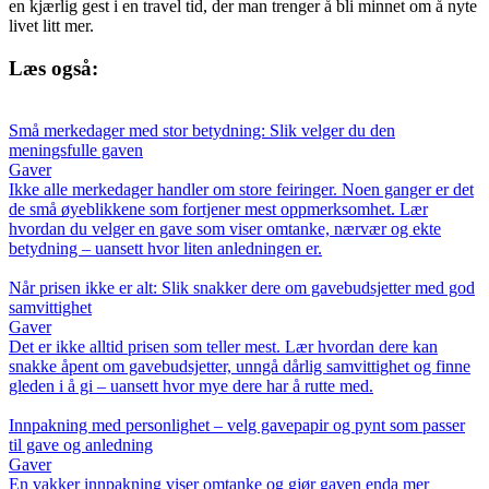
en kjærlig gest i en travel tid, der man trenger å bli minnet om å nyte
livet litt mer.
Læs også:
Små merkedager med stor betydning: Slik velger du den
meningsfulle gaven
Gaver
Ikke alle merkedager handler om store feiringer. Noen ganger er det
de små øyeblikkene som fortjener mest oppmerksomhet. Lær
hvordan du velger en gave som viser omtanke, nærvær og ekte
betydning – uansett hvor liten anledningen er.
Når prisen ikke er alt: Slik snakker dere om gavebudsjetter med god
samvittighet
Gaver
Det er ikke alltid prisen som teller mest. Lær hvordan dere kan
snakke åpent om gavebudsjetter, unngå dårlig samvittighet og finne
gleden i å gi – uansett hvor mye dere har å rutte med.
Innpakning med personlighet – velg gavepapir og pynt som passer
til gave og anledning
Gaver
En vakker innpakning viser omtanke og gjør gaven enda mer