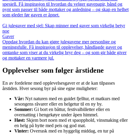
spesiell. Få inspirasjon til hvordan du velger gavepapir, bånd og
pynt som passer til både mottaker og anledning – og skap en helhet
som gleder før gaven er åpnet.
Gi julegaver med sjel: Skap minner med gaver som virkelig betyr
noe
Gaver
Oppdag hvordan du kan gjøre julegavene mer personlige og
meningsfulle. Få inspirasjon til opplevelser, håndlagde gaver og
omtanke som viser at du virkelig bryr deg – og som gir både giver
og mottaker en varmere jul.
Opplevelser som følger årstidene
En av fordelene med opplevelsesgaver er at de kan tilpasses
årstiden. Hver sesong byr på sine egne muligheter:
Vår:
Nyt naturen med en guidet fjelltur, et matkurs med
sesongens råvarer eller en helgetur til en ny by.
Sommer:
Gi bort en båttur, festivalbilletter eller en
overnatting i hengekøye under åpen himmel.
Høst:
Skjem bort noen med et spaopphold, vinsmaking eller
en helg på hytte med peis og god mat.
Vinter:
Overrask med en hyggelig middag, en tur på