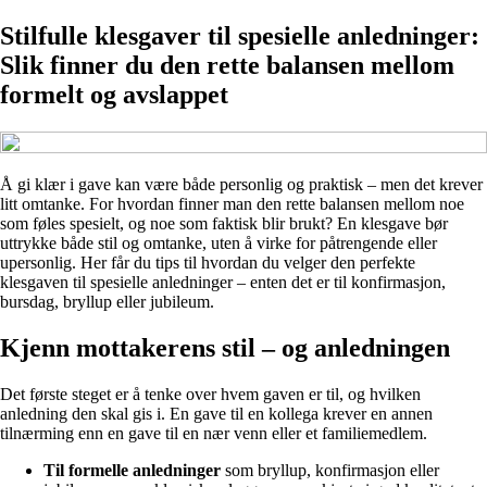
Stilfulle klesgaver til spesielle anledninger:
Slik finner du den rette balansen mellom
formelt og avslappet
Å gi klær i gave kan være både personlig og praktisk – men det krever
litt omtanke. For hvordan finner man den rette balansen mellom noe
som føles spesielt, og noe som faktisk blir brukt? En klesgave bør
uttrykke både stil og omtanke, uten å virke for påtrengende eller
upersonlig. Her får du tips til hvordan du velger den perfekte
klesgaven til spesielle anledninger – enten det er til konfirmasjon,
bursdag, bryllup eller jubileum.
Kjenn mottakerens stil – og anledningen
Det første steget er å tenke over hvem gaven er til, og hvilken
anledning den skal gis i. En gave til en kollega krever en annen
tilnærming enn en gave til en nær venn eller et familiemedlem.
Til formelle anledninger
som bryllup, konfirmasjon eller