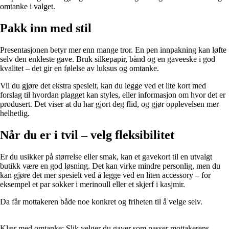
omtanke i valget.
Pakk inn med stil
Presentasjonen betyr mer enn mange tror. En pen innpakning kan løfte
selv den enkleste gave. Bruk silkepapir, bånd og en gaveeske i god
kvalitet – det gir en følelse av luksus og omtanke.
Vil du gjøre det ekstra spesielt, kan du legge ved et lite kort med
forslag til hvordan plagget kan styles, eller informasjon om hvor det er
produsert. Det viser at du har gjort deg flid, og gjør opplevelsen mer
helhetlig.
Når du er i tvil – velg fleksibilitet
Er du usikker på størrelse eller smak, kan et gavekort til en utvalgt
butikk være en god løsning. Det kan virke mindre personlig, men du
kan gjøre det mer spesielt ved å legge ved en liten accessory – for
eksempel et par sokker i merinoull eller et skjerf i kasjmir.
Da får mottakeren både noe konkret og friheten til å velge selv.
Klær med omtanke: Slik velger du gaver som passer mottakerens