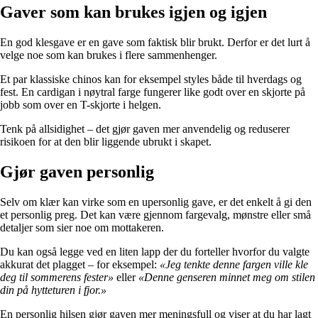
Gaver som kan brukes igjen og igjen
En god klesgave er en gave som faktisk blir brukt. Derfor er det lurt å
velge noe som kan brukes i flere sammenhenger.
Et par klassiske chinos kan for eksempel styles både til hverdags og
fest. En cardigan i nøytral farge fungerer like godt over en skjorte på
jobb som over en T-skjorte i helgen.
Tenk på allsidighet – det gjør gaven mer anvendelig og reduserer
risikoen for at den blir liggende ubrukt i skapet.
Gjør gaven personlig
Selv om klær kan virke som en upersonlig gave, er det enkelt å gi den
et personlig preg. Det kan være gjennom fargevalg, mønstre eller små
detaljer som sier noe om mottakeren.
Du kan også legge ved en liten lapp der du forteller hvorfor du valgte
akkurat det plagget – for eksempel:
«Jeg tenkte denne fargen ville kle
deg til sommerens fester»
eller
«Denne genseren minnet meg om stilen
din på hytteturen i fjor.»
En personlig hilsen gjør gaven mer meningsfull og viser at du har lagt