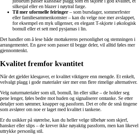
jubileum passer klassiske plagg som en skjorte i god kvalitet, et
silkesjal eller en blazer i nøytral farge.
Til mer uformelle feiringer
– som bursdager, sommerfester
eller familiesammenkomster – kan du velge noe mer avslappet,
for eksempel en myk ullgenser, en elegant T-skjorte i økologisk
bomull eller et sett med pysjamas i lin.
Det handler om å lese både mottakerens personlighet og stemningen i
arrangementet. En gave som passer til begge deler, vil alltid føles mer
gjennomtenkt.
Kvalitet fremfor kvantitet
Når det gjelder klesgaver, er kvalitet viktigere enn mengde. Et enkelt,
velvalgt plagg i gode materialer sier mer enn flere rimelige alternativer.
Velg naturmaterialer som ull, bomull, lin eller silke – de holder seg
pene lenger, føles bedre mot huden og signaliserer omtanke. Se etter
detaljer som sømmer, knapper og passform. Det er ofte de små tingene
som avslører om noe er laget med kvalitet i tankene.
Er du usikker på størrelse, kan du heller velge tilbehør som skjerf,
hansker eller slips – de krever ikke nøyaktig passform, men kan likevel
uttrykke personlig stil.