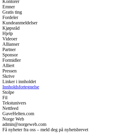
Kontorer
Emner
Gratis ting
Fordeler
Kundeanmeldelser
Kjøpsråd
Hjelp
Videoer
Allianser
Partner
Sponsor
Formidler
Alliert
Pressen
Skrive
Linker i innholdet
Innholdsfortegnelse
Stolpe
Fil
Tekstunivers
Nettfeed
GaveHelten.com
Norge Web
admin@norgeweb.com
Få nyheter fra oss – meld deg på nyhetsbrevet