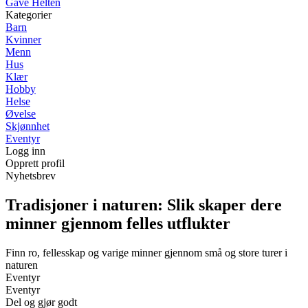
Gave Helten
Kategorier
Barn
Kvinner
Menn
Hus
Klær
Hobby
Helse
Øvelse
Skjønnhet
Eventyr
Logg inn
Opprett profil
Nyhetsbrev
Tradisjoner i naturen: Slik skaper dere
minner gjennom felles utflukter
Finn ro, fellesskap og varige minner gjennom små og store turer i
naturen
Eventyr
Eventyr
Del og gjør godt