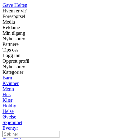
Gave Helten
Hvem er vi?
Forespørsel
Media
Reklame
Min tilgang
Nyhetsbrev
Partnere
Tips oss
Logg inn
Opprett profil
Nyhetsbrev
Kategorier
Barn
Kvinner
Menn
Hus
Klær
Hobby
Helse
Øvelse
Skjønnhet
Eventyr