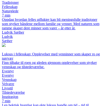
Tradisjoner
Fellesskap
Naturglede
7 min
Oppdag hvordan felles utflukter kan bli meningsfulle tradisjoner
som styrker båndene mellom familie og venner. Med naturen som
ramme skaper dere minner som varer – år etter år.
Ludvik Sæther
Ludvik
Sæther
Luksus i fellesskap: Opplevelser med venninner som skaper ro og
nærvær
Finn tilbake til roen og gleden gjennom opplevelser som styrker
vennskap og tilstedeværelse.
Eventyr
Eventyr
Vennskap
Velvære
Livsstil
Tilstedeværelse
Inspirasjon
7 min
I en hektisk hverdag kan ekte luksus handle om tid – tid til