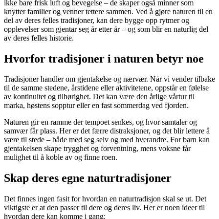
ikke bare frisk luft og bevegelse – de skaper også minner som
knytter familier og venner tettere sammen. Ved å gjøre naturen til en
del av deres felles tradisjoner, kan dere bygge opp rytmer og
opplevelser som gjentar seg år etter år – og som blir en naturlig del
av deres felles historie.
Hvorfor tradisjoner i naturen betyr noe
Tradisjoner handler om gjentakelse og nærvær. Når vi vender tilbake
til de samme stedene, årstidene eller aktivitetene, oppstår en følelse
av kontinuitet og tilhørighet. Det kan være den årlige vårtur til
marka, høstens sopptur eller en fast sommerdag ved fjorden.
Naturen gir en ramme der tempoet senkes, og hvor samtaler og
samvær får plass. Her er det færre distraksjoner, og det blir lettere å
være til stede – både med seg selv og med hverandre. For barn kan
gjentakelsen skape trygghet og forventning, mens voksne får
mulighet til å koble av og finne roen.
Skap deres egne naturtradisjoner
Det finnes ingen fasit for hvordan en naturtradisjon skal se ut. Det
viktigste er at den passer til dere og deres liv. Her er noen ideer til
hvordan dere kan komme i gang: