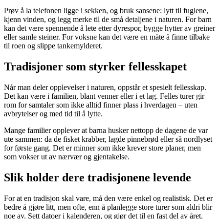
Prøv å la telefonen ligge i sekken, og bruk sansene: lytt til fuglene,
kjenn vinden, og legg merke til de små detaljene i naturen. For barn
kan det være spennende å lete etter dyrespor, bygge hytter av greiner
eller samle steiner. For voksne kan det være en måte å finne tilbake
til roen og slippe tankemylderet.
Tradisjoner som styrker fellesskapet
Når man deler opplevelser i naturen, oppstår et spesielt fellesskap.
Det kan være i familien, blant venner eller i et lag. Felles turer gir
rom for samtaler som ikke alltid finner plass i hverdagen – uten
avbrytelser og med tid til å lytte.
Mange familier opplever at barna husker nettopp de dagene de var
ute sammen: da de fisket krabber, lagde pinnebrød eller så nordlyset
for første gang. Det er minner som ikke krever store planer, men
som vokser ut av nærvær og gjentakelse.
Slik holder dere tradisjonene levende
For at en tradisjon skal vare, må den være enkel og realistisk. Det er
bedre å gjøre litt, men ofte, enn å planlegge store turer som aldri blir
noe av. Sett datoer i kalenderen, og gjør det til en fast del av året.