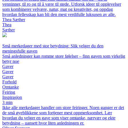
venninner, til ro og til å være til stede. Utforsk ideer til opplevelser
som kombinerer velvære, natur, mat og kreativitet, og oppdag
hvordan fellesskap kan bli den mest verdifulle luksusen av alle.
Thea Sæther
Thea
Sæther
Små merkedager med stor betydning: Slik velger du den
meningsfulle gaven
Små anledninger kan romme store følelser – finn gaven som virkelig
betyr noe
Gaver
Gaver
Gaver
Forhold
Omtanke
Feiring
Inspirasjon
3 min
Ikke alle merkedager handler om store feiringer. Noen ganger er det
de små øyeblikkene som fortjener mest oppmerksomhet. Lær
hvordan du velger en gave som viser omtanke, nærvær og ekte
betydning – uansett hvor liten anledningen er.