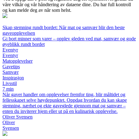
våre vilkår og vår håndtering av dataene dine. Du har full kontroll
og kan melde deg av når som helst.
Skap stemning rundt bordet: Når mat og samvær blir den beste
gaveopplevelsen
Gi bort minner som varer – opplev gleden ved mat, samvær og gode
øyeblikk rundt bordet
Eventyr
Eventyr
Matopplevelser
Gavetips
Samvær
Inspirasjon
Livsstil
7 min
Når gaver handler om opplevelser fremfor ting, blir måltidet og
fellesskapet selve høydepunktet. Oppdag hvordan du kan skape
stemning, nærhet og ekte gaveglede gjennom mat og samvær –
enten du inviterer hjem eller ut på en kulinarisk opplevelse.
Oliver Svensen
Oliver
Svensen