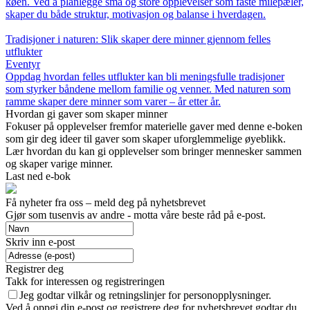
køen. Ved å planlegge små og store opplevelser som faste milepæler,
skaper du både struktur, motivasjon og balanse i hverdagen.
Tradisjoner i naturen: Slik skaper dere minner gjennom felles
utflukter
Eventyr
Oppdag hvordan felles utflukter kan bli meningsfulle tradisjoner
som styrker båndene mellom familie og venner. Med naturen som
ramme skaper dere minner som varer – år etter år.
Hvordan gi gaver som skaper minner
Fokuser på opplevelser fremfor materielle gaver med denne e-boken
som gir deg ideer til gaver som skaper uforglemmelige øyeblikk.
Lær hvordan du kan gi opplevelser som bringer mennesker sammen
og skaper varige minner.
Last ned e-bok
Få nyheter fra oss – meld deg på nyhetsbrevet
Gjør som tusenvis av andre - motta våre beste råd på e-post.
Skriv inn e-post
Registrer deg
Takk for interessen og registreringen
Jeg godtar vilkår og retningslinjer for personopplysninger.
Ved å oppgi din e-post og registrere deg for nyhetsbrevet godtar du