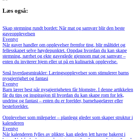
Læs også:
Skap stemning rundt bordet: Når mat og samvær blir den beste
gaveopplevelsen
Eventyr
Når gaver handler om opplevelser fremfor ting, blir måltidet og
fellesskapet selve høydepunktet. Oppdag hvordan du kan skape
stemning, nærhet og ekte gaveglede gjennom mat og samvær –
enten du inviterer hjem eller ut på en kulinarisk opplevelse.
Små hverdagsmirakler: Læringsopplevelser som stimulerer barns
nysgjerrighet og fantasi
Eventyr
Barn lærer best når nysgjerrigheten får blomstre. I denne artikkelen
får du tips og inspirasjon til hvordan du kan skape rom for lek,
undring og fantasi – enten du er forelder, barnehagelærer eller
besteforelder.
Opplevelser som milepæler – planlegg gleder som skaper struktur i
kalenderen
Eventyr
Når kalenderen fylles av plikter, kan gleden lett havne bakerst i