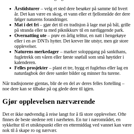
Årstidsturer
– velg et sted dere besøker på samme tid hvert
år. Det kan være en skog, et vann eller et fjellområde der dere
følger naturens forandringer.
Mat i det fri
– gjør det til en tradisjon å lage mat på bål, grille
på stranda eller ta med piknikkurv til en nærliggende park.
Overnatting ute
– prøv en årlig telttur, en natt i hengekøye
eller i en av DNTs hytter. Det krever lite utstyr, men gir store
opplevelser.
Naturens merkedager
– marker soloppgang på sankthans,
fugletrekk om våren eller første snøfall som små høytider i
kalenderen.
Felles prosjekter
– plant et tre, bygg et fuglehus eller lag en
naturdagbok der dere samler bilder og minner fra turene.
Når tradisjonene gjentas, blir de en del av deres felles fortelling –
noe dere kan se tilbake på og glede dere til igjen.
Gjør opplevelsen nærværende
Det er ikke nødvendig å reise langt for å få store opplevelser. Ofte
finnes de beste stedene rett i nærheten. En tur i nærområdet, en
sykkeltur til et utsiktspunkt eller en ettermiddag ved vannet kan være
nok til å skape ro og nærvær.