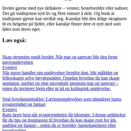
Inviter gjerne med nye deltakere – venner, besteforeldre eller naboer.
Det gir tradisjonen nytt liv og flere minner å dele. Og husk at
tradisjoner gjerne kan utvikle seg. Kanskje blir den årlige skogturen
til en helgetur på fjellet, eller kanskje finner dere et nytt sted som
føles som deres eget.
Læs også:
Skap stemning rundt bordet: Når mat og samvær blir den beste
gaveopplevelsen
Eventyr
Når gaver handler om opplevelser fremfor ting, blir måltidet og
fellesskapet selve høydepunktet. Oppdag hvordan du kan skape
stemning, nærhet og ekte gaveglede gjennom mat og samvær –
enten du inviterer hjem eller ut på en kulinarisk opplevelse.
Små hverdagsmirakler: Læringsopplevelser som stimulerer barns
nysgjerrighet og fantasi
Eventyr
Barn lærer best når nysgjerrigheten får blomstre. I denne artikkelen
får du tips og inspirasjon til hvordan du kan skape rom for lek,
undring og fantasi – enten du er forelder, barnehagelærer eller
besteforelder.