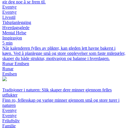
gir deg noe å se frem til.
Eventyr
Eventyr
Livsstil
Tidsplanlegging
Hverdagsglede
Mental Helse
Inspirasjon
5 min
Når kalenderen fylles av plikter, kan gleden lett havne bakerst i
køen. Ved å planlegge små og store opplevelser som faste milepæler,
skaper du både struktur, motivasjon og balanse i hverdagen.
Runar Emilsen
Runar
Emilsen
Tradisjoner i naturen: Slik skaper dere minner gjennom felles
utflukter
Finn ro, fellesskap og varige minner gjennom små og store turer i
naturen
Eventyr
Eventyr
Friluftsliv
Familie