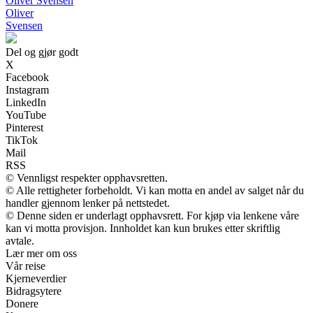
Oliver Svensen
Oliver
Svensen
Del og gjør godt
X
Facebook
Instagram
LinkedIn
YouTube
Pinterest
TikTok
Mail
RSS
© Vennligst respekter opphavsretten.
© Alle rettigheter forbeholdt. Vi kan motta en andel av salget når du
handler gjennom lenker på nettstedet.
© Denne siden er underlagt opphavsrett. For kjøp via lenkene våre
kan vi motta provisjon. Innholdet kan kun brukes etter skriftlig
avtale.
Lær mer om oss
Vår reise
Kjerneverdier
Bidragsytere
Donere