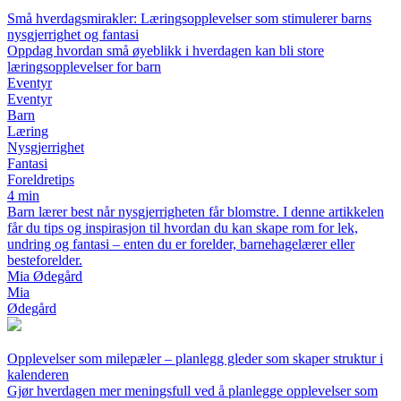
Små hverdagsmirakler: Læringsopplevelser som stimulerer barns
nysgjerrighet og fantasi
Oppdag hvordan små øyeblikk i hverdagen kan bli store
læringsopplevelser for barn
Eventyr
Eventyr
Barn
Læring
Nysgjerrighet
Fantasi
Foreldretips
4 min
Barn lærer best når nysgjerrigheten får blomstre. I denne artikkelen
får du tips og inspirasjon til hvordan du kan skape rom for lek,
undring og fantasi – enten du er forelder, barnehagelærer eller
besteforelder.
Mia Ødegård
Mia
Ødegård
Opplevelser som milepæler – planlegg gleder som skaper struktur i
kalenderen
Gjør hverdagen mer meningsfull ved å planlegge opplevelser som