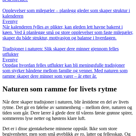
Opplevelser som milepæler – planlegg gleder som skaper struktur i
kalenderen
Eventyr
Når kalenderen fylles av plikter, kan gleden lett havne bakerst i
køen. Ved å planlegge små og store opplevelser som faste milepæler,
skaper du både struktur, motivasjon og balanse i hverdagen.
Tradisjoner i naturen: Slik skaper dere minner gjennom felles
utflukter
Eventyr
Oppdag hvordan felles utflukter kan bli meningsfulle tradisjoner
som styrker båndene mellom familie og venner. Med naturen som
ramme skaper dere minner som varer – år etter år.
Naturen som ramme for livets rytme
Når dere skaper tradisjoner i naturen, blir årstidene en del av livets
rytme. Det gir en følelse av sammenheng – mellom dere, naturen og
tiden som går. Dere lærer å glede dere til vårens første grønne spirer,
sommerens lyse netter og høstens klare luft.
Det er i disse gjentakelsene minnene oppstår. Ikke som store
begivenheter, men som små øyeblikk av ro, latter og fellesskap. Og