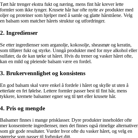
Tørt hår trenger ekstra fukt og næring, mens fint hår krever lette
formler som ikke tynger. Krusete hår har ofte nytte av produkter med
oljer og proteiner som hjelper med å samle og glatte hårstråene. Velg
en balsam som matcher hårets struktur og utfordringer.
2. Ingredienser
Se etter ingredienser som arganolje, kokosolje, sheasmør og keratin,
som tilfører fukt og styrke. Unngå produkter med for mye alkohol eller
sulfater, da de kan tørke ut håret. Hvis du trener og vasker håret ofte,
kan en mild og pleiende balsam være en fordel.
3. Brukervennlighet og konsistens
En god balsam skal være enkel å fordele i håret og skylle ut uten å
etterlate en fet følelse. Lettere formler passer best til fint hår, mens
tykkere, kremete balsamer egner seg til tørt eller krusete hår.
4. Pris og mengde
Balsamer finnes i mange prisklasser. Dyre produkter inneholder ofte
mer konsentrerte ingredienser, men det finnes også rimelige alternativer
som gir gode resultater. Vurder hvor ofte du vasker håret, og velg en
størrelse som passer til forbruket ditt.