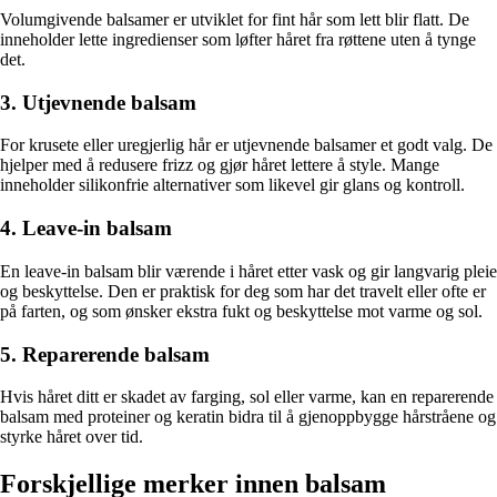
Volumgivende balsamer er utviklet for fint hår som lett blir flatt. De
inneholder lette ingredienser som løfter håret fra røttene uten å tynge
det.
3. Utjevnende balsam
For krusete eller uregjerlig hår er utjevnende balsamer et godt valg. De
hjelper med å redusere frizz og gjør håret lettere å style. Mange
inneholder silikonfrie alternativer som likevel gir glans og kontroll.
4. Leave-in balsam
En leave-in balsam blir værende i håret etter vask og gir langvarig pleie
og beskyttelse. Den er praktisk for deg som har det travelt eller ofte er
på farten, og som ønsker ekstra fukt og beskyttelse mot varme og sol.
5. Reparerende balsam
Hvis håret ditt er skadet av farging, sol eller varme, kan en reparerende
balsam med proteiner og keratin bidra til å gjenoppbygge hårstråene og
styrke håret over tid.
Forskjellige merker innen balsam