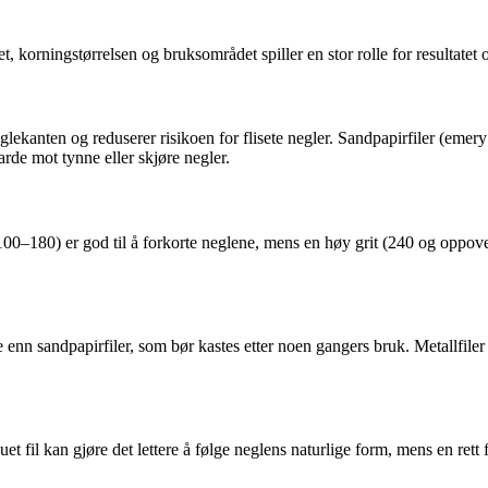
t, korningstørrelsen og bruksområdet spiller en stor rolle for resultatet
lekanten og reduserer risikoen for flisete negler. Sandpapirfiler (emery b
arde mot tynne eller skjøre negler.
. 100–180) er god til å forkorte neglene, mens en høy grit (240 og oppover
enn sandpapirfiler, som bør kastes etter noen gangers bruk. Metallfiler
t fil kan gjøre det lettere å følge neglens naturlige form, mens en rett 