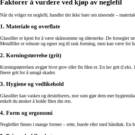
Faktorer å vurdere ved kjøp av neglefil
Når du velger en neglefil, handler det ikke bare om utseende – materiale
1. Materiale og overflate
Glassfiler er kjent for å være skånsomme og slitesterke. De forsegler neg
Metallfiler er robuste og egner seg til rask forming, men kan være for h
2. Korningstørrelse (grit)
Korningstørrelsen avgjør hvor grov eller fin filen er. En lav grit (f.eks
finere grit for å unngå skader.
3. Hygiene og vedlikehold
Glassfiler kan vaskes og desinfiseres, noe som gjør dem mer hygieniske 
enkelt du ønsker å holde filen din ren.
4. Form og ergonomi
Neglefiler finnes i mange former – rette, buede eller med håndtak. En bue