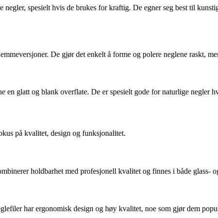
 negler, spesielt hvis de brukes for kraftig. De egner seg best til kunsti
i hjemmeversjoner. De gjør det enkelt å forme og polere neglene raskt, m
lene en glatt og blank overflate. De er spesielt gode for naturlige negler 
kus på kvalitet, design og funksjonalitet.
kombinerer holdbarhet med profesjonell kvalitet og finnes i både glass- 
eglefiler har ergonomisk design og høy kvalitet, noe som gjør dem popul