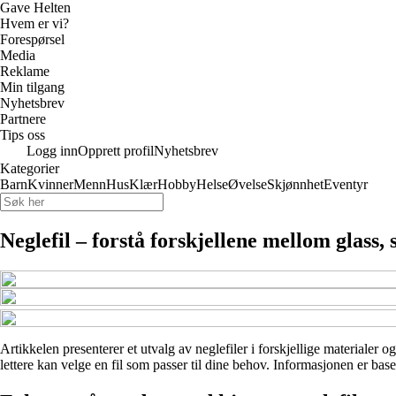
Gave Helten
Hvem er vi?
Forespørsel
Media
Reklame
Min tilgang
Nyhetsbrev
Partnere
Tips oss
Logg inn
Opprett profil
Nyhetsbrev
Kategorier
Barn
Kvinner
Menn
Hus
Klær
Hobby
Helse
Øvelse
Skjønnhet
Eventyr
Neglefil – forstå forskjellene mellom glass,
Artikkelen presenterer et utvalg av neglefiler i forskjellige materialer 
lettere kan velge en fil som passer til dine behov. Informasjonen er base