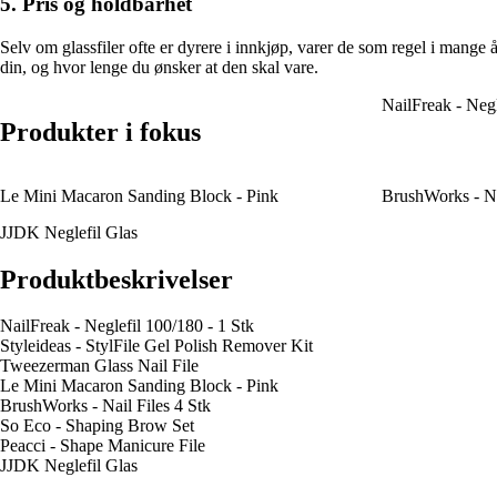
5. Pris og holdbarhet
Selv om glassfiler ofte er dyrere i innkjøp, varer de som regel i mange å
din, og hvor lenge du ønsker at den skal vare.
NailFreak - Negl
Produkter i fokus
Le Mini Macaron Sanding Block - Pink
BrushWorks - Na
JJDK Neglefil Glas
Produktbeskrivelser
NailFreak - Neglefil 100/180 - 1 Stk
Styleideas - StylFile Gel Polish Remover Kit
Tweezerman Glass Nail File
Le Mini Macaron Sanding Block - Pink
BrushWorks - Nail Files 4 Stk
So Eco - Shaping Brow Set
Peacci - Shape Manicure File
JJDK Neglefil Glas