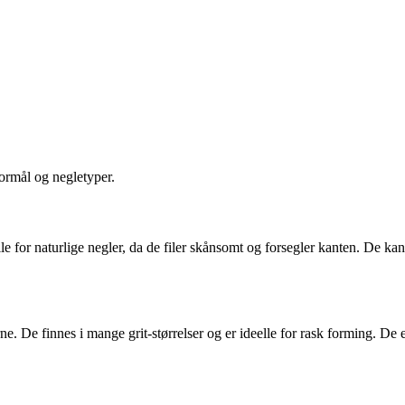
formål og negletyper.
eelle for naturlige negler, da de filer skånsomt og forsegler kanten. De
erne. De finnes i mange grit-størrelser og er ideelle for rask forming. D