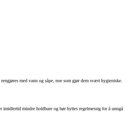
 kan rengjøres med vann og såpe, noe som gjør dem svært hygieniske.
e er imidlertid mindre holdbare og bør byttes regelmessig for å unngå