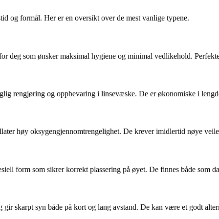
stid og formål. Her er en oversikt over de mest vanlige typene.
for deg som ønsker maksimal hygiene og minimal vedlikehold. Perfekte ti
aglig rengjøring og oppbevaring i linsevæske. De er økonomiske i lengd
llater høy oksygengjennomtrengelighet. De krever imidlertid nøye veiledn
esiell form som sikrer korrekt plassering på øyet. De finnes både som d
gir skarpt syn både på kort og lang avstand. De kan være et godt alternat