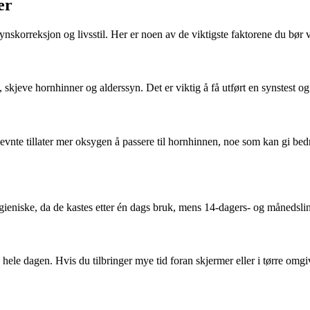
er
synskorreksjon og livsstil. Her er noen av de viktigste faktorene du bør 
skjeve hornhinner og alderssyn. Det er viktig å få utført en synstest og e
nevnte tillater mer oksygen å passere til hornhinnen, noe som kan gi bed
 hygieniske, da de kastes etter én dags bruk, mens 14-dagers- og måned
ele dagen. Hvis du tilbringer mye tid foran skjermer eller i tørre omgiv