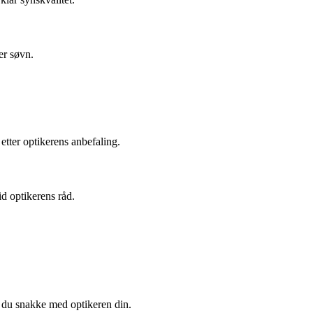
er søvn.
etter optikerens anbefaling.
tid optikerens råd.
r du snakke med optikeren din.