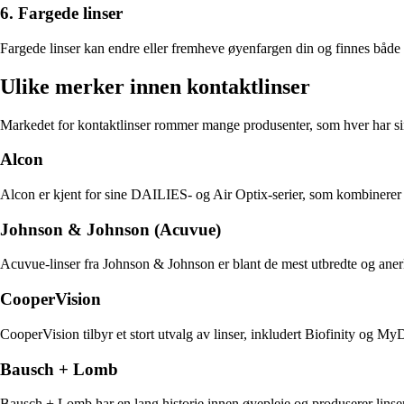
6. Fargede linser
Fargede linser kan endre eller fremheve øyenfargen din og finnes både
Ulike merker innen kontaktlinser
Markedet for kontaktlinser rommer mange produsenter, som hver har si
Alcon
Alcon er kjent for sine DAILIES- og Air Optix-serier, som kombinerer 
Johnson & Johnson (Acuvue)
Acuvue-linser fra Johnson & Johnson er blant de mest utbredte og anerk
CooperVision
CooperVision tilbyr et stort utvalg av linser, inkludert Biofinity og M
Bausch + Lomb
Bausch + Lomb har en lang historie innen øyepleie og produserer lin