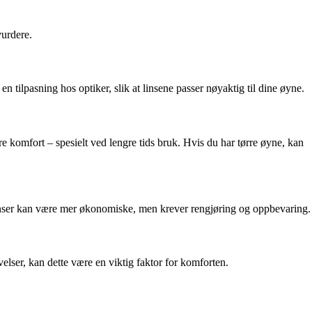
vurdere.
n tilpasning hos optiker, slik at linsene passer nøyaktig til dine øyne.
re komfort – spesielt ved lengre tids bruk. Hvis du har tørre øyne, kan
slinser kan være mer økonomiske, men krever rengjøring og oppbevaring.
elser, kan dette være en viktig faktor for komforten.