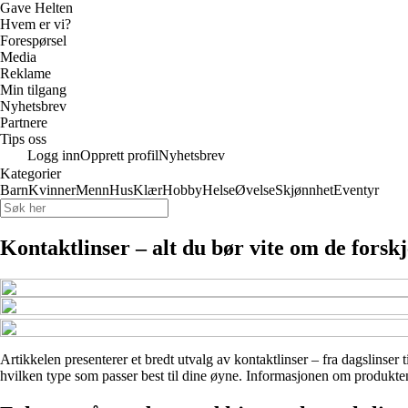
Gave Helten
Hvem er vi?
Forespørsel
Media
Reklame
Min tilgang
Nyhetsbrev
Partnere
Tips oss
Logg inn
Opprett profil
Nyhetsbrev
Kategorier
Barn
Kvinner
Menn
Hus
Klær
Hobby
Helse
Øvelse
Skjønnhet
Eventyr
Kontaktlinser – alt du bør vite om de forskj
Artikkelen presenterer et bredt utvalg av kontaktlinser – fra dagslinser 
hvilken type som passer best til dine øyne. Informasjonen om produktene 