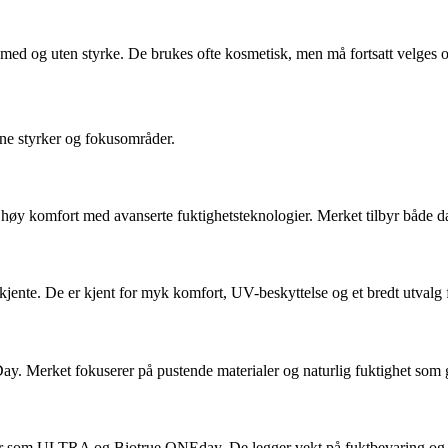
 med og uten styrke. De brukes ofte kosmetisk, men må fortsatt velges 
ne styrker og fokusområder.
høy komfort med avanserte fuktighetsteknologier. Merket tilbyr både d
jente. De er kjent for myk komfort, UV-beskyttelse og et bredt utvalg 
yDay. Merket fokuserer på pustende materialer og naturlig fuktighet som 
ser som ULTRA og Biotrue ONEday. De legger vekt på fuktbevaring og k